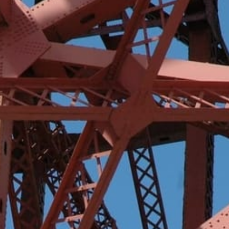
Når faglig kompetanse k
BFJR bistår p