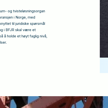
sum- og tvisteløsningsorgan
bransjen i Norge, med
knyttet til juridiske spørsmål
ing i BFJR skal være et
å å holde et høyt faglig nivå,
lser.