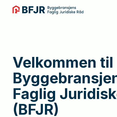
Velkommen
til
Byggebransje
Faglig
Juridis
(BFJR)