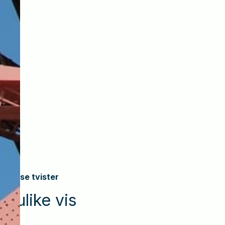
an løse tvister
å ulike vis