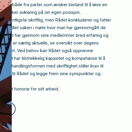
mer både fra parter som ønsker bistand til å løse en
som ønsker avklaring på sin egen posisjon.
t vesentligste skriftlig, men Rådet konkluderer og fatter
ha behandlet saken i møte hvor man har gjennomgått de
en. Rådet har gjennom sine medlemmer bred erfaring og
 som er særlig aktuelle, se oversikt over dagens
 Rådet. Ved behov kan Rådet også oppnevne
t det har tilstrekkelig kapasitet og kompetanse til å
. Behandlingsformen med skriftlighet stiller krav til
 seg til Rådet og legge frem sine synspunkter og
ig et honorar for sitt arbeid.
r