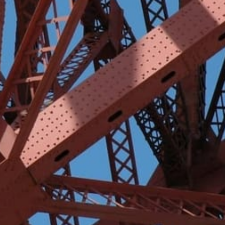
Henvendelsene til Rådet kom
aktuell konflikt, og parter 
Saksbehandlingen er i det al
alltid sine vedtak etter å 
skriftlige innleggene i sak
kompetanse innen de fagfelt
medlemmer under fanen Om
settemedlemmer for å sikre a
behandle mer spesielle saker
hvordan partene må forholde
argumenter for det.
Rådet fastsetter skjønnsmess
Les mer om saksgang he