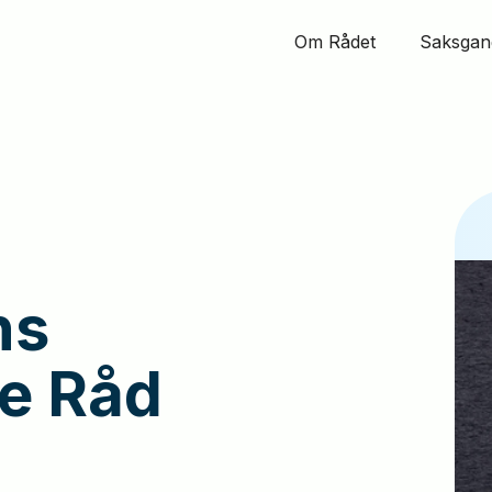
Om Rådet
Saksgan
ns
ke
Råd