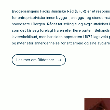
Byggebransjens Faglig Juridiske Råd (BFJR) er et respon
for entreprisetvister innen bygge-, anleggs- og eiendoms
hovedsete i Bergen. Rådet tar stilling til og avgir uttalelser 
som det får seg forelagt fra én eller flere parter. Behandl
lavterskeltilbud, men har siden oppstarten i 1977 lagt vekt p
og nyter stor annerkjennelse for sitt arbeid og sine avgjøre
Les mer om Rådet her